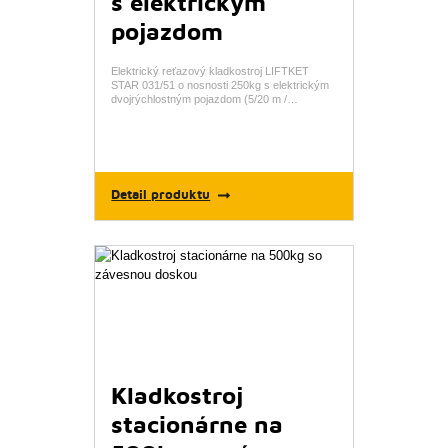
s elektrickým
pojazdom
Elektrický reťazový kladkostroj LIFTKET
STAR 031/51 o nosnosti 250kg s elektrickým
dvojrýchlostným pojazdom (5/20 m /…
Detail produktu
Kladkostroj
stacionárne na