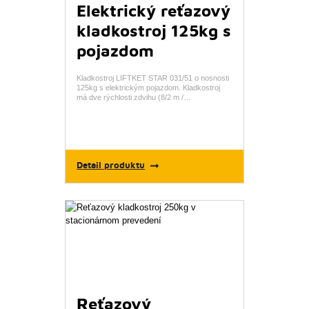
Elektrický reťazový
kladkostroj 125kg s
pojazdom
Kladkostroj LIFTKET STAR 031/51 o nosnosti
125kg s elektrickým pojazdom. Kladkostroj
má dve rýchlosti zdvihu (8/2 m /…
Detail produktu
Reťazový