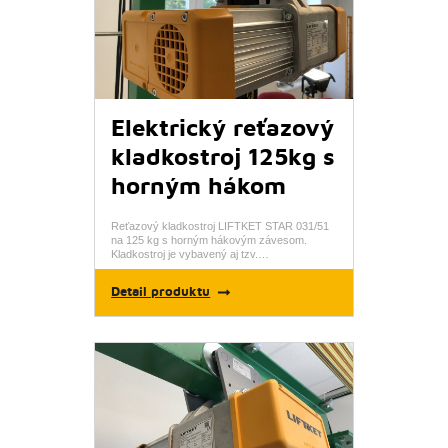
Elektrický reťazový
kladkostroj 125kg s
horným hákom
Reťazový kladkostroj LIFTKET STAR 031/51
na 125 kg s horným hákovým závesom.
Kladkostroj je vybavený aj tzv.…
Detail produktu