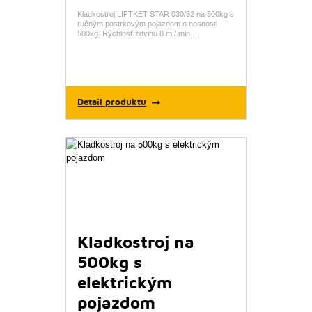
Kladkostroj LIFTKET STAR 030/52 na 500kg s
ručným postrkovým pojazdom o nosnosti
500kg. Rýchlosť zdvihu 8 m / min.…
Detail produktu
Kladkostroj na
500kg s
elektrickým
pojazdom