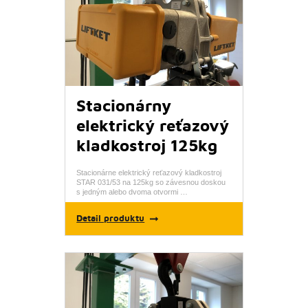
Stacionárny
elektrický reťazový
kladkostroj 125kg
Stacionárne elektrický reťazový kladkostroj
STAR 031/53 na 125kg so závesnou doskou
s jedným alebo dvoma otvormi …
Detail produktu