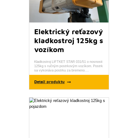
Elektrický reťazový
kladkostroj 125kg s
vozíkom
Kladkostroj LIFTKET STAR 031/51 o nosnosti
125kg s ručným postrkovým vozíkom. Postrk
sa vykonáva postrku za bremeno.…
Detail produktu