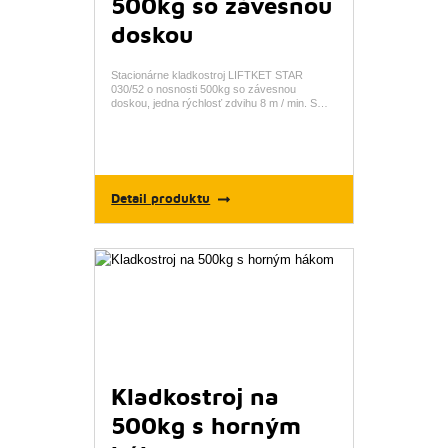
500kg so závesnou
doskou
Stacionárne kladkostroj LIFTKET STAR
030/52 o nosnosti 500kg so závesnou
doskou, jedna rýchlosť zdvihu 8 m / min. S…
Detail produktu
Kladkostroj na
500kg s horným