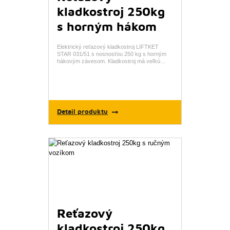
kladkostroj 250kg
s horným hákom
Elektrický reťazový kladkostroj LIFTKET
STAR 031/51 s nosnosťou 250 kg s horným
hákovým závesom. Kladkostroj má veľkú…
Detail produktu
Reťazový
kladkostroj 250kg