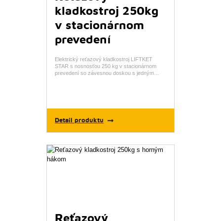
kladkostroj 250kg
v stacionárnom
prevedení
Elektrický reťazový kladkostroj LIFTKET
STAR s nosnosťou 250 kg v stacionárnom
prevedení so závesnou doskou s jedným…
Detail produktu
Reťazový