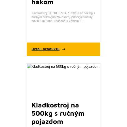
hákom
Kladkostroj LIFTKET STAR 030/52 na 500kg s
horným hákovým závesom, jednorýchlostný
zdvih 8 m / min. Ovládač s káblom 3…
Detail produktu
Kladkostroj na
500kg s ručným
pojazdom