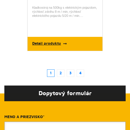
Kladkostroj na 500kg s elektrickým pojazdom,
rýchlosť zdvihu 8 m / min, rýchlosť
elektrického pojazdu 5/20 m / min.…
Detail produktu
1
2
3
4
(aktuální)
Dopytový formulár
MENO A PRIEZVISKO*