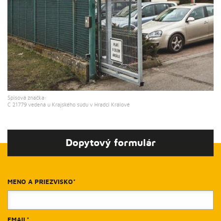
Spisová značka:
C 21779 vedená u Krajského súdu v Hradci Králové
Dopytový formulár
MENO A PRIEZVISKO*
EMAIL*