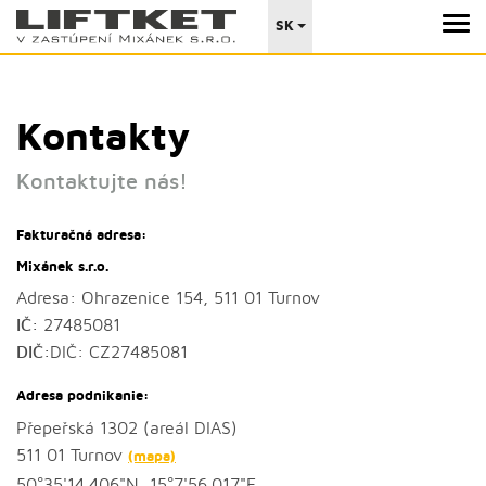
SK
Kontakty
Kontaktujte nás!
Fakturačná adresa:
Mixánek s.r.o.
Adresa: Ohrazenice 154, 511 01 Turnov
IČ:
27485081
DIČ:
DIČ: CZ27485081
Adresa podnikanie:
Přepeřská 1302 (areál DIAS)
511 01 Turnov
(mapa)
50°35'14.406"N, 15°7'56.017"E