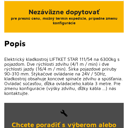
Nezáväzne dopytovať
pre presnú cenu, možný termín expedície, prípadne zmenu
konfigurácie
Popis
Elektrický kladkostroj LIFTKET STAR 111/54 na 6300kg s
pojazdom. Dve rýchlosti zdvihu (4/1 m / min) i dve
rýchlosti jazdy (16/4 m / min). Šírka pojazdové príruby
90-310 mm. Stýkačové ovládanie na 24V / 50Hz,
kladkostroj obsahuje koncové spínače zdvihu a spúšťania.
Ovládač súčasťou, dĺžka ovládacieho kábla 3 metre. Pre
zmenu konfigurácie (výšky zdvihu, dĺžky kábla ...) nás
kontaktujte.
Chcete poradiť s výberom alebo