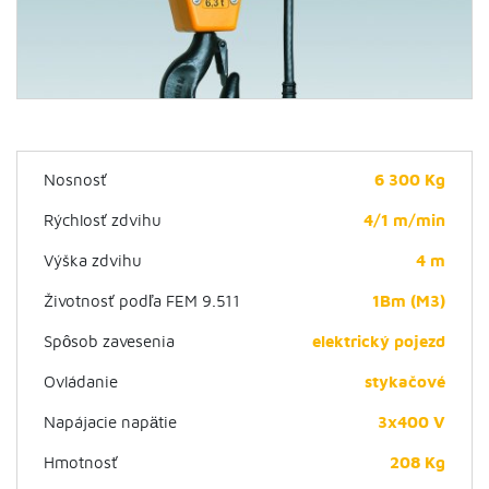
Nosnosť
6 300 Kg
Rýchlosť zdvihu
4/1 m/min
Výška zdvihu
4 m
Životnosť podľa FEM 9.511
1Bm (M3)
Spôsob zavesenia
elektrický pojezd
Ovládanie
stykačové
Napájacie napätie
3x400 V
Hmotnosť
208 Kg