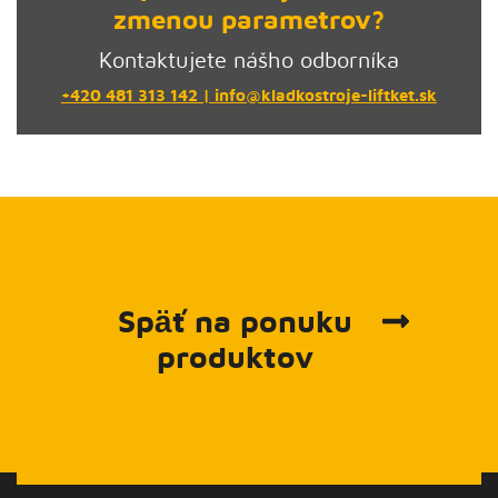
zmenou parametrov?
Kontaktujete nášho odborníka
+420 481 313 142
|
info@kladkostroje-liftket.sk
Späť na ponuku
produktov